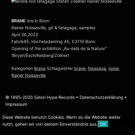
BRANE
live in Bonn
Rainer Noisseville, git & fatagaga, samples
April 26,2023
Fabrik45, Hochstadenring 45, 53119 Bonn
Opening of the exhibition „Au-delà de la Nature“
(Bryan/Esch/Kesberg/Zöllner)
Kategorien
Brane
Schlagwörter
brane
,
fatagaga
,
noise
,
Rainer Noisseville
© 1995-2020 Satori Hype Records •
Datenschutzerklärung
•
Impressum
Diese Website benutzt Cookies. Wenn du die Website weiter
nutzt, gehen wir von deinem Einverständnis aus.
OK