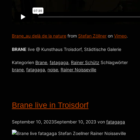
Brane_au delà de la nature
from
Stefan Zöllner
on
Vimeo
.
BRANE
live @ Kunsthaus Troisdorf, Städtische Galerie
Kategorien
Brane
,
fatagaga
,
Rainer Schütz
Schlagwörter
brane
,
fatagaga
,
noise
,
Rainer Noisseville
Brane live in Troisdorf
September 10, 2023
September 10, 2023
von
fatagaga