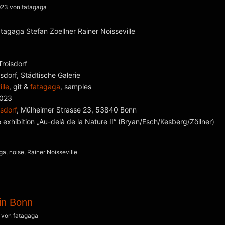
023
von
fatagaga
Troisdorf
sdorf, Städtische Galerie
lle
, git &
fatagaga
, samples
023
sdorf
, Mülheimer Strasse 23, 53840 Bonn
 exhibition „Au-delà de la Nature II“ (Bryan/Esch/Kesberg/Zöllner)
ga
,
noise
,
Rainer Noisseville
 in Bonn
von
fatagaga