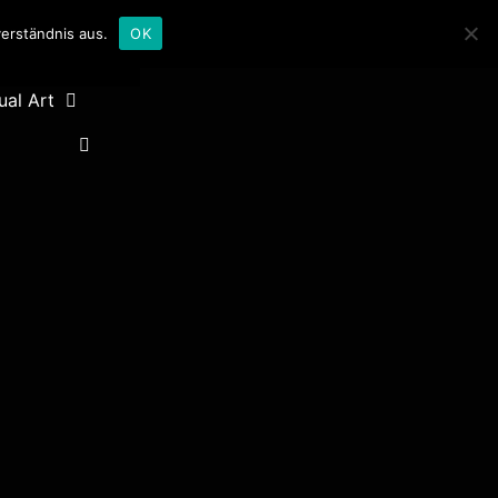
erständnis aus.
OK
ual Art