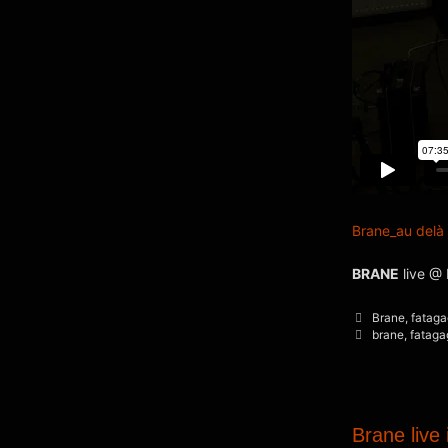
Brane_au delà 
BRANE
live @ 
Kategorien
Brane
,
fatag
Schlagwörter
brane
,
fataga
Brane live 