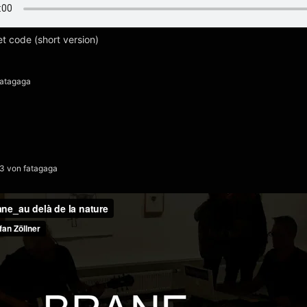
t code (short version)
fatagaga
23
von
fatagaga