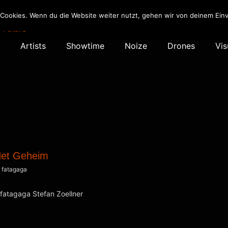
 Hype Records
Cookies. Wenn du die Website weiter nutzt, gehen wir von deinem Einv
 Future
Artists
Showtime
Noize
Drones
Vis
Het Geheim
n
fatagaga