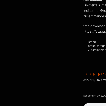
Limitierte Auf
meinem KI-Proj
zusammengeste
free download
https://fata
Kategorien
Brane
Schlagwörter
brane
,
fataga
2 Kommentar
fatagaga s
Januar 1, 2024
v
het geheim by SZA