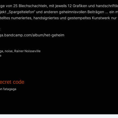
lage von 25 Blechschachteln, mit jeweils 12 Grafiken und handschriftl
ekt „Spargeltelefon“ und anderen geheimnisvollen Beiträgen … ein m
lltes numeriertes, handsigniertes und gestempeltes Kunstwerk nur 
:
gaga.bandcamp.com/album/het-geheim
ga
,
noise
,
Rainer Noisseville
e
ecret code
on
fatagaga
I