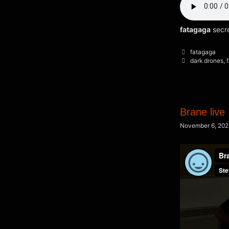
fatagaga
secre
Kategorien
fatagaga
Schlagwörter
dark drones
,
Brane live
November 6, 20