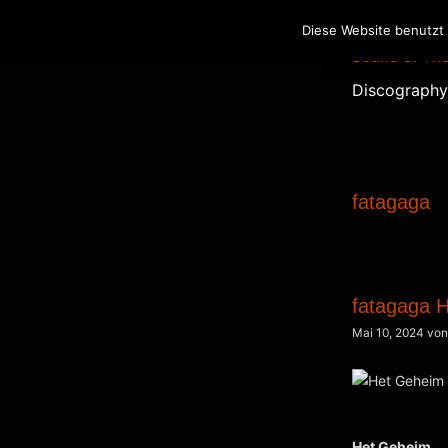
Zum
Satori
Diese Website benutzt 
Inhalt
Sound Of The
springen
Discography
fatagaga
fatagaga 
Mai 10, 2024
vo
Het Geheim