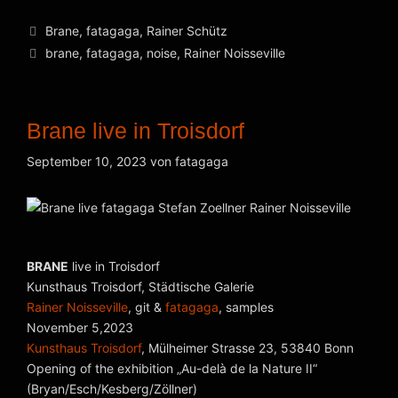
Kategorien
Brane
,
fatagaga
,
Rainer Schütz
Schlagwörter
brane
,
fatagaga
,
noise
,
Rainer Noisseville
Brane live in Troisdorf
September 10, 2023
von
fatagaga
BRANE
live in Troisdorf
Kunsthaus Troisdorf, Städtische Galerie
Rainer Noisseville
, git &
fatagaga
, samples
November 5,2023
Kunsthaus Troisdorf
, Mülheimer Strasse 23, 53840 Bonn
Opening of the exhibition „Au-delà de la Nature II“
(Bryan/Esch/Kesberg/Zöllner)