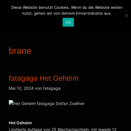
Zum
Satori Hype Records
Diese Website benutzt Cookies. Wenn du die Website weiter
Inhalt
Sound Of The Future
nutzt, gehen wir von deinem Einverständnis aus.
springen
OK
Menü
brane
fatagaga Het Geheim
Mai 10, 2024
von
fatagaga
Het Geheim
Limitierte Auflage von 25 Blechschachteln, mit jeweils 12