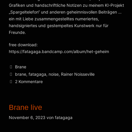
Grafiken und handschriftliche Notizen zu meinem KI-Projekt
„Spargeltelefon“ und anderen geheimnisvollen Beiträgen …
ein mit Liebe zusammengestelltes numeriertes,
handsigniertes und gestempeltes Kunstwerk nur für
Freunde.
free download:
https://fatagaga.bandcamp.com/album/het-geheim
Kategorien
Brane
Schlagwörter
brane
,
fatagaga
,
noise
,
Rainer Noisseville
2 Kommentare
Brane live
November 6, 2023
von
fatagaga