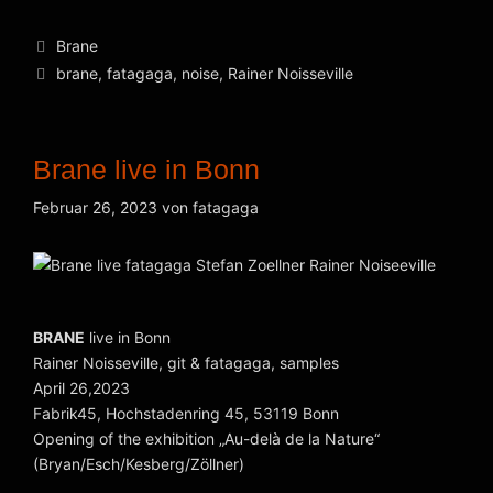
Kategorien
Brane
Schlagwörter
brane
,
fatagaga
,
noise
,
Rainer Noisseville
Brane live in Bonn
Februar 26, 2023
von
fatagaga
BRANE
live in Bonn
Rainer Noisseville, git & fatagaga, samples
April 26,2023
Fabrik45, Hochstadenring 45, 53119 Bonn
Opening of the exhibition „Au-delà de la Nature“
(Bryan/Esch/Kesberg/Zöllner)