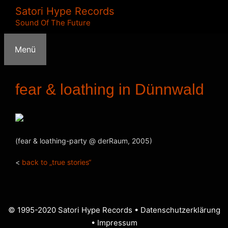
Zum
Satori Hype Records
Inhalt
Sound Of The Future
springen
Menü
fear & loathing in Dünnwald
(fear & loathing-party @ derRaum, 2005)
<
back to „true stories“
© 1995-2020 Satori Hype Records •
Datenschutzerklärung
•
Impressum